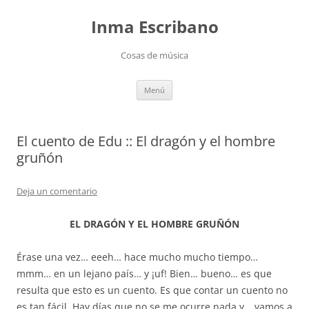
Saltar
al
Inma Escribano
contenido
Cosas de música
Menú
El cuento de Edu :: El dragón y el hombre
gruñón
Deja un comentario
EL DRAGÓN Y EL HOMBRE GRUÑÓN
Érase una vez… eeeh… hace mucho mucho tiempo…
mmm… en un lejano país… y ¡uf! Bien… bueno… es que
resulta que esto es un cuento. Es que contar un cuento no
es tan fácil. Hay días que no se me ocurre nada y… vamos a