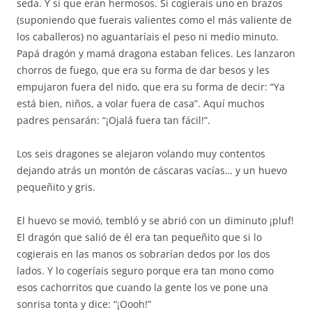
seda. Y sí que eran hermosos. Si cogierais uno en brazos
(suponiendo que fuerais valientes como el más valiente de
los caballeros) no aguantaríais el peso ni medio minuto.
Papá dragón y mamá dragona estaban felices. Les lanzaron
chorros de fuego, que era su forma de dar besos y les
empujaron fuera del nido, que era su forma de decir: “Ya
está bien, niños, a volar fuera de casa”. Aquí muchos
padres pensarán: “¡Ojalá fuera tan fácil!”.
Los seis dragones se alejaron volando muy contentos
dejando atrás un montón de cáscaras vacías… y un huevo
pequeñito y gris.
El huevo se movió, tembló y se abrió con un diminuto ¡pluf!
El dragón que salió de él era tan pequeñito que si lo
cogierais en las manos os sobrarían dedos por los dos
lados. Y lo cogeríais seguro porque era tan mono como
esos cachorritos que cuando la gente los ve pone una
sonrisa tonta y dice: “¡Oooh!”