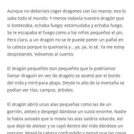
Aunque no deberíais coger dragones con las manos, eso lo
sabe todo el mundo. Y menos todavía nuestro dragón que
si bostezaba, echaba fuego; estornudaba y echaba fuego.
Se le escapaba el fuego como a los niños pequeños el pis.
Pero claro, a un dragón no se le puede poner un pañal en
la cabeza porque lo quemaría y… ya, ya, lo sé. Ya me estoy
despistando. Volvamos al cuento.
El dragón pequeñito (tan pequeñito que le podríamos
llamar draguín en vez de dragón) se asomó por el borde
del nido y miró para abajo. Desde lo alto de la montaña se
podían ver ríos, campos, árboles.
El dragón abrió unas alas pequeñas como las de un
gorrión, aleteó y despegó dándose un susto enorme. Nadie
le había avisado que si movía las alas saldría volando. Así
que dejó de aletear y se cayó dentro del nido dándose un
porrazo. Movió la cabeza confundido y pensó que las cosas