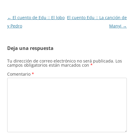
Navegación
←
El cuento de Edu :: El lobo
El cuento Edu :: La canción de
de
y Pedro
Manyi
→
entradas
Deja una respuesta
Tu dirección de correo electrónico no será publicada.
Los
campos obligatorios están marcados con
*
Comentario
*