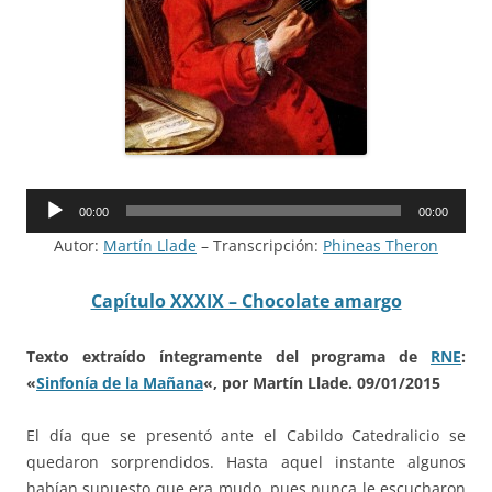
Reproductor
00:00
00:00
de
Autor:
Martín Llade
– Transcripción:
Phineas Theron
audio
Capítulo XXXIX – Chocolate amargo
Texto extraído íntegramente del programa de
RNE
:
«
Sinfonía de la Mañana
«, por Martín Llade. 09/01/2015
El día que se presentó ante el Cabildo Catedralicio se
quedaron sorprendidos. Hasta aquel instante algunos
habían supuesto que era mudo, pues nunca le escucharon