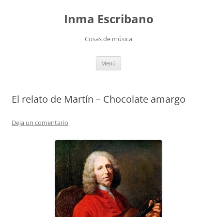
Saltar
al
Inma Escribano
contenido
Cosas de música
Menú
El relato de Martín – Chocolate amargo
Deja un comentario