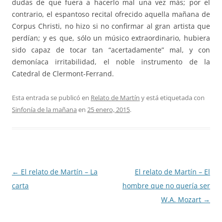
dudas de que fuera a hacerlo mal una vez más; por el
contrario, el espantoso recital ofrecido aquella mañana de
Corpus Christi, no hizo si no confirmar al gran artista que
perdían; y es que, sólo un músico extraordinario, hubiera
sido capaz de tocar tan “acertadamente” mal, y con
demoníaca irritabilidad, el noble instrumento de la
Catedral de Clermont-Ferrand.
Esta entrada se publicó en
Relato de Martín
y está etiquetada con
Sinfonía de la mañana
en
25 enero, 2015
.
Navegación
←
El relato de Martín – La
El relato de Martín – El
de
carta
hombre que no quería ser
entradas
W.A. Mozart
→