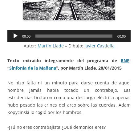
Reproductor
00:00
00:00
de
Autor:
Martín Llade
– Dibujo:
Javier Castiella
audio
Texto extraído íntegramente del programa de
RNE
:
“
Sinfonía de la Mañana
“, por Martín Llade. 28/01/2015
No hizo falta ni un minuto para darse cuenta de aquel
hombre jamás había tocado un contrabajo. Las
estridencias brotaron como una descarga eléctrica apenas
hubo posado las crines del arco sobre las cuerdas. Adam
Kopycinski lo cogió por los hombros.
-¡Tú no eres contrabajista!¿Qué demonios eres?