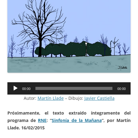
Reproductor
00:00
00:00
de
Autor:
Martín Llade
– Dibujo:
Javier Castiella
audio
Próximamente, el texto extraído íntegramente del
programa de
RNE
: “
Sinfonía de la Mañana
“, por Martín
Llade. 16/02/2015