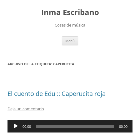
Saltar
al
Inma Escribano
contenido
Cosas de música
Menú
ARCHIVO DE LA ETIQUETA:
CAPERUCITA
El cuento de Edu :: Caperucita roja
Deja un comentario
Reproductor
00:00
00:00
de
audio