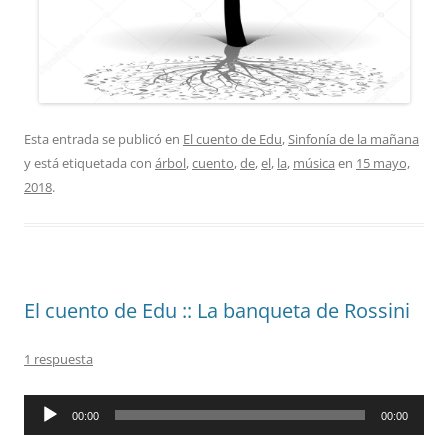
Esta entrada se publicó en
El cuento de Edu
,
Sinfonía de la mañana
y está etiquetada con
árbol
,
cuento
,
de
,
el
,
la
,
música
en
15 mayo,
2018
.
El cuento de Edu :: La banqueta de Rossini
1 respuesta
Reproductor
00:00
00:00
de