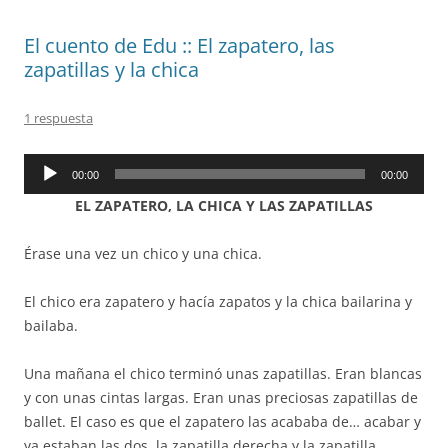
El cuento de Edu :: El zapatero, las
zapatillas y la chica
1 respuesta
Reproductor
00:00
00:00
de
EL ZAPATERO, LA CHICA Y LAS ZAPATILLAS
audio
Érase una vez un chico y una chica.
El chico era zapatero y hacía zapatos y la chica bailarina y
bailaba.
Una mañana el chico terminó unas zapatillas. Eran blancas
y con unas cintas largas. Eran unas preciosas zapatillas de
ballet. El caso es que el zapatero las acababa de… acabar y
ya estaban las dos, la zapatilla derecha y la zapatilla