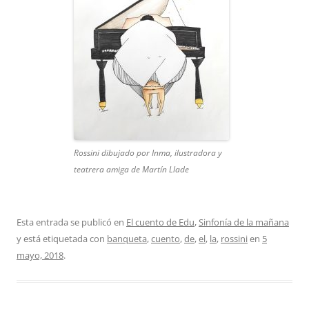
Rossini dibujado por Inma, ilustradora y
teatrera amiga de Martín Llade
Esta entrada se publicó en
El cuento de Edu
,
Sinfonía de la mañana
y está etiquetada con
banqueta
,
cuento
,
de
,
el
,
la
,
rossini
en
5
mayo, 2018
.