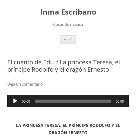
Saltar
al
Inma Escribano
contenido
Cosas de música
Menú
El cuento de Edu :: La princesa Teresa, el
príncipe Rodolfo y el dragón Ernesto
Deja un comentario
Reproductor
00:00
00:00
de
audio
LA PRINCESA TERESA, EL PRÍNCIPE RODOLFO Y EL
DRAGÓN ERNESTO