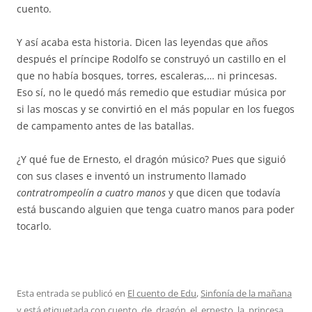
cuento.
Y así acaba esta historia. Dicen las leyendas que años
después el príncipe Rodolfo se construyó un castillo en el
que no había bosques, torres, escaleras,… ni princesas.
Eso sí, no le quedó más remedio que estudiar música por
si las moscas y se convirtió en el más popular en los fuegos
de campamento antes de las batallas.
¿Y qué fue de Ernesto, el dragón músico? Pues que siguió
con sus clases e inventó un instrumento llamado
contratrompeolín a cuatro manos
y que dicen que todavía
está buscando alguien que tenga cuatro manos para poder
tocarlo.
Esta entrada se publicó en
El cuento de Edu
,
Sinfonía de la mañana
y está etiquetada con
cuento
,
de
,
dragón
,
el
,
ernesto
,
la
,
princesa
,