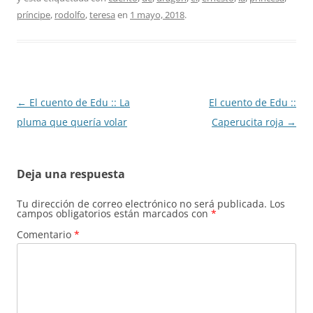
príncipe
,
rodolfo
,
teresa
en
1 mayo, 2018
.
Navegación
←
El cuento de Edu :: La
El cuento de Edu ::
de
pluma que quería volar
Caperucita roja
→
entradas
Deja una respuesta
Tu dirección de correo electrónico no será publicada.
Los
campos obligatorios están marcados con
*
Comentario
*