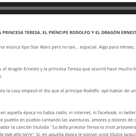
A PRINCESA TERESA, EL PRÍNCIPE RODOLFO Y EL DRAGÓN ERNES
na música tipo Star Wars pero no tan… espacial. Algo para héroes,
lfo, el dragón Ernesto y la princesa Teresa que ocurrió hace mucho
o.
to la cosa empezó el día que el príncipe Rodolfo oyó hablar de una
en aquella época no había radio, ni internet, ni facebook, ni twiter
e pueblo en pueblo cantando las aventuras, amores y dolores de ca
vador la canción titulada
“La bella princesa Teresa es triste prisione
la más alta torre”.
Sí, en aquella época le ponían unos títulos largu