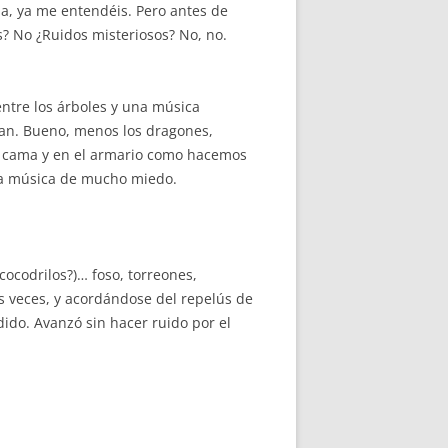
ima, ya me entendéis. Pero antes de
? No ¿Ruidos misteriosos? No, no.
entre los árboles y una música
stían. Bueno, menos los dragones,
e la cama y en el armario como hacemos
y la música de mucho miedo.
 cocodrilos?)… foso, torreones,
os veces, y acordándose del repelús de
dido. Avanzó sin hacer ruido por el