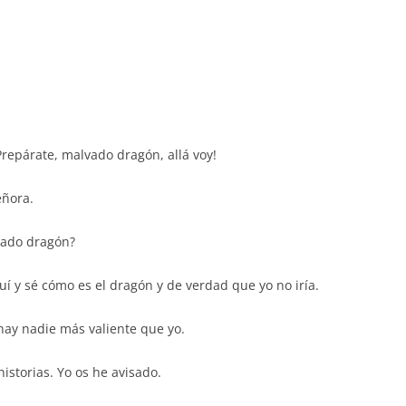
¡Prepárate, malvado dragón, allá voy!
eñora.
lvado dragón?
uí y sé cómo es el dragón y de verdad que yo no iría.
 hay nadie más valiente que yo.
istorias. Yo os he avisado.