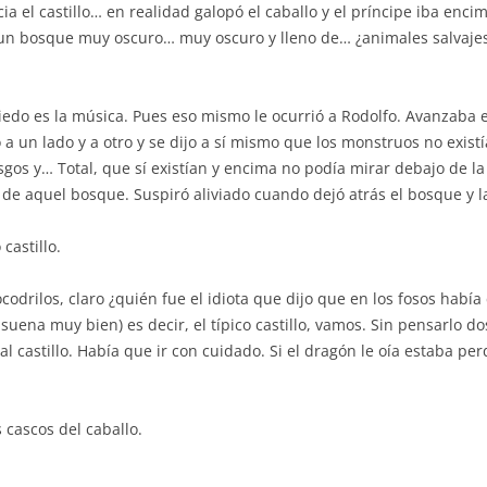
cia el castillo… en realidad galopó el caballo y el príncipe iba enc
r un bosque muy oscuro… muy oscuro y lleno de… ¿animales salvajes
miedo es la música. Pues eso mismo le ocurrió a Rodolfo. Avanzaba 
iró a un lado y a otro y se dijo a sí mismo que los monstruos no exi
 trasgos y… Total, que sí existían y encima no podía mirar debajo d
lir de aquel bosque. Suspiró aliviado cuando dejó atrás el bosque 
castillo.
codrilos, claro ¿quién fue el idiota que dijo que en los fosos había
suena muy bien) es decir, el típico castillo, vamos. Sin pensarlo d
 castillo. Había que ir con cuidado. Si el dragón le oía estaba per
cascos del caballo.