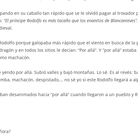
opando en su caballo tan rápido que se le olvidó pagar al trovador
n
: “El príncipe Rodolfo es más tacaño que los enanitos de Blancanieves”.
dieval.
e Rodolfo porque galopaba más rápido que el viento en busca de la
dragón y en todos los sitios le decían: “Por allá”. Y “por allá” estab
 como machacón.
endo por allá. Subió valles y bajó montañas. Lo sé. Es al revés: b
ba, machacón, despistado,… no sé yo si este Rodolfo llegará a alg
aban desanimados hacia “por allá” cuando llegaron a un pueblo y R
eñora?