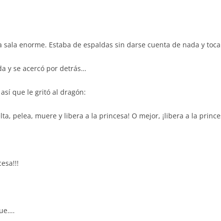
a sala enorme. Estaba de espaldas sin darse cuenta de nada y toca
da y se acercó por detrás…
 así que le gritó al dragón:
lta, pelea, muere y libera a la princesa! O mejor, ¡libera a la pri
esa!!!
que….