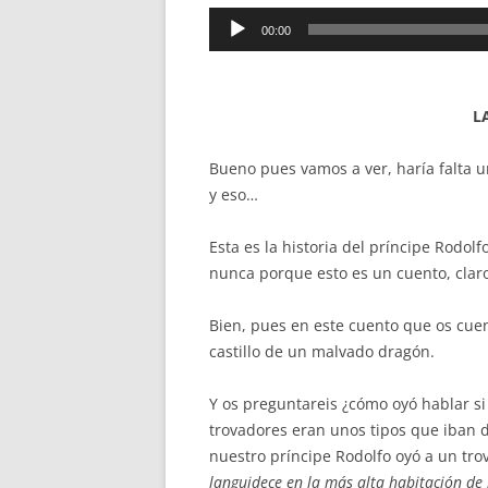
Reproductor
00:00
de
audio
L
Bueno pues vamos a ver, haría falta u
y eso…
Esta es la historia del príncipe Rodo
nunca porque esto es un cuento, clar
Bien, pues en este cuento que os cuen
castillo de un malvado dragón.
Y os preguntareis ¿cómo oyó hablar si 
trovadores eran unos tipos que iban d
nuestro príncipe Rodolfo oyó a un tro
languidece en la más alta habitación de 