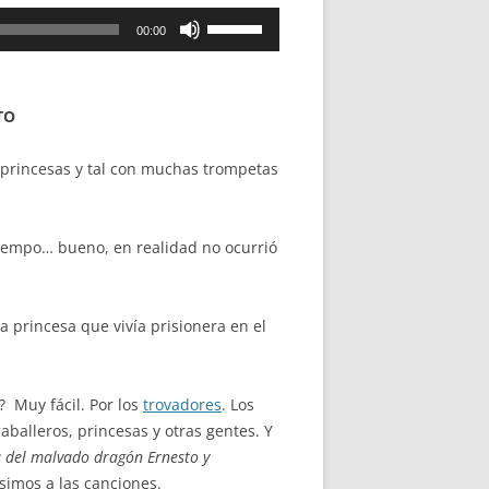
Utiliza
00:00
las
teclas
de
TO
flecha
arriba/abajo
 princesas y tal con muchas trompetas
para
aumentar
o
 tiempo… bueno, en realidad no ocurrió
disminuir
el
volumen.
 princesa que vivía prisionera en el
? Muy fácil. Por los
trovadores
. Los
balleros, princesas y otras gentes. Y
ra del malvado dragón Ernesto y
ísimos a las canciones.