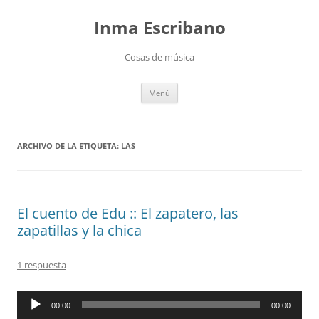
Saltar
al
Inma Escribano
contenido
Cosas de música
Menú
ARCHIVO DE LA ETIQUETA:
LAS
El cuento de Edu :: El zapatero, las
zapatillas y la chica
1 respuesta
Reproductor
00:00
00:00
de